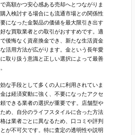
とで高額かつ安心感ある売却へとつながりま
び購入検討する場合にも流通市場との関係性
不要になった金製品の価値を最大限引き出す
良好な買取業者との取引がおすすめです。適
とで後悔なく資産換金でき、新たな生活資金
様な活用方法が広がります。金という長年愛
切に取り扱う意識と正しい選択によって最善
う。
有効な手段として多くの人に利用されていま
る金は経済変動に強く、不要になったアクセ
信頼できる業者の選択が重要です。店舗型や
るため、自分のライフスタイルに合った方法
価格は業者ごとに異なるため、口コミや評判
ことが不可欠です。特に査定の透明性や説明