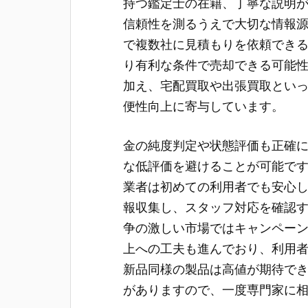
持つ鑑定士の在籍、丁寧な説明
信頼性を測るうえで大切な情報
で複数社に見積もりを依頼でき
り有利な条件で売却できる可能
加え、宅配買取や出張買取とい
便性向上に寄与しています。
金の純度判定や状態評価も正確
な低評価を避けることが可能で
業者は初めての利用者でも安心
報収集し、スタッフ対応を確認
争の激しい市場ではキャンペー
上への工夫も進んでおり、利用
新品同様の製品は高値が期待で
がありますので、一度専門家に